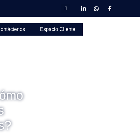
ontáctenos
Espacio Cliente
Cómo
s
us?