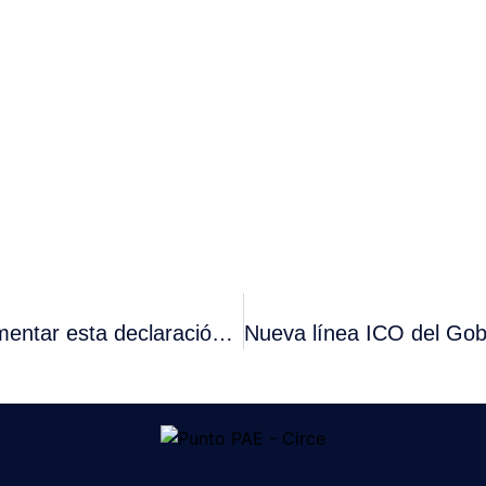
Modelo 720: ¿Quiénes deben cumplimentar esta declaración antifraude?