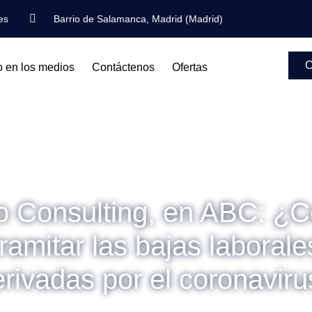
es
Barrio de Salamanca, Madrid (Madrid)
C
o en los medios
Contáctenos
Ofertas
io Consulting, en ABC: ¿
tramitar las bajas laborale
rivadas por el coronavir