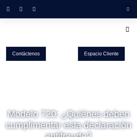
Contáctenos
Espacio Cliente
Modelo 720: ¿Quiénes deben
cumplimentar esta declaración
antifraude?