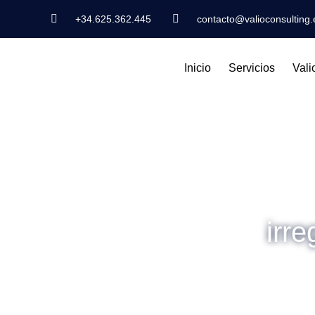
+34.625.362.445
contacto@valioconsulting.
Inicio
Servicios
Vali
irr