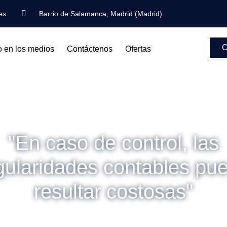
es
Barrio de Salamanca, Madrid (Madrid)
C
o en los medios
Contáctenos
Ofertas
"En caso de control, las
egularidades contables pu
resultar costosas"