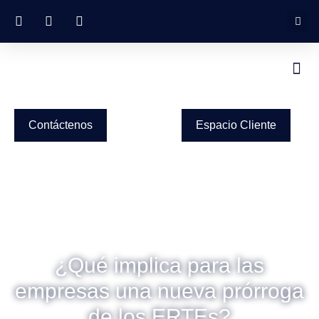
Contáctenos
Espacio Cliente
¿Qué implica para las
empresas una nueva prórroga
de los ERTEs?