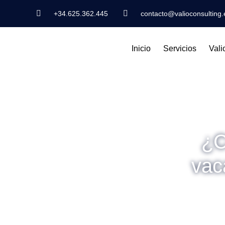
+34.625.362.445
contacto@valioconsulting.
Inicio
Servicios
Vali
¿C
vac