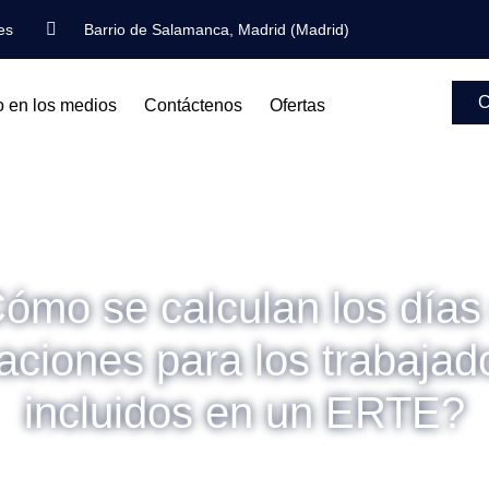
es
Barrio de Salamanca, Madrid (Madrid)
C
o en los medios
Contáctenos
Ofertas
ómo se calculan los días
aciones para los trabajad
incluidos en un ERTE?